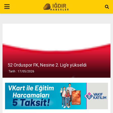
P
R
I
M
A
52 Orduspor FK, Nesine 2. Lig’e yükseldi
Tarih : 17/05/2026
R
Y
M