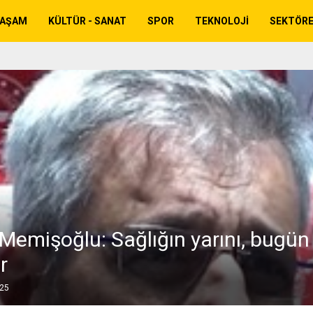
YAŞAM
KÜLTÜR - SANAT
SPOR
TEKNOLOJI
SEKTÖR
Memişoğlu: Sağlığın yarını, bugün 
r
025