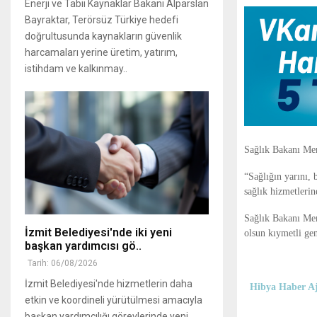
Enerji ve Tabii Kaynaklar Bakanı Alparslan
Bayraktar, Terörsüz Türkiye hedefi
doğrultusunda kaynakların güvenlik
harcamaları yerine üretim, yatırım,
istihdam ve kalkınmay..
Sağlık Bakanı Mem
“Sağlığın yarını, 
sağlık hizmetlerin
Sağlık Bakanı Mem
İzmit Belediyesi'nde iki yeni
olsun kıymetli gen
başkan yardımcısı gö..
Tarih: 06/08/2026
İzmit Belediyesi'nde hizmetlerin daha
Hibya Haber Aj
etkin ve koordineli yürütülmesi amacıyla
başkan yardımcılığı görevlerinde yeni