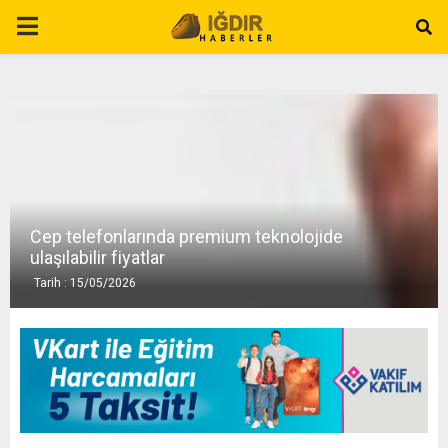
P
R
I
M
Cep telefonlarında premium teknolojide
A
ulaşılabilir fiyatlar
Tarih : 15/05/2026
R
Y
M