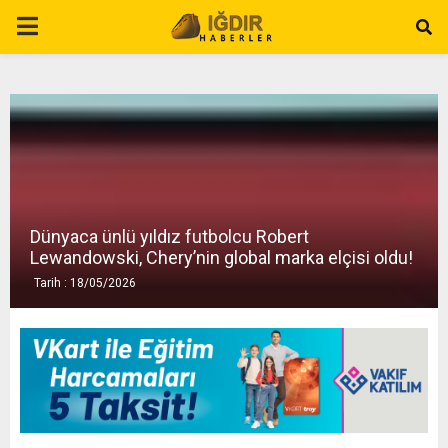
P
R
I
M
Dünyaca ünlü yıldız futbolcu Robert
A
Lewandowski, Chery’nin global marka elçisi oldu!
Tarih : 18/05/2026
R
Y
M