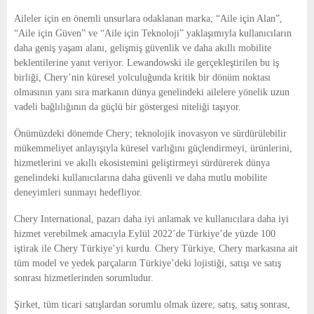
Aileler için en önemli unsurlara odaklanan marka; “Aile için Alan”,
“Aile için Güven” ve “Aile için Teknoloji” yaklaşımıyla kullanıcıların
daha geniş yaşam alanı, gelişmiş güvenlik ve daha akıllı mobilite
beklentilerine yanıt veriyor. Lewandowski ile gerçekleştirilen bu iş
birliği, Chery’nin küresel yolculuğunda kritik bir dönüm noktası
olmasının yanı sıra markanın dünya genelindeki ailelere yönelik uzun
vadeli bağlılığının da güçlü bir göstergesi niteliği taşıyor.
Önümüzdeki dönemde Chery; teknolojik inovasyon ve sürdürülebilir
mükemmeliyet anlayışıyla küresel varlığını güçlendirmeyi, ürünlerini,
hizmetlerini ve akıllı ekosistemini geliştirmeyi sürdürerek dünya
genelindeki kullanıcılarına daha güvenli ve daha mutlu mobilite
deneyimleri sunmayı hedefliyor.
Chery International, pazarı daha iyi anlamak ve kullanıcılara daha iyi
hizmet verebilmek amacıyla Eylül 2022’de Türkiye’de yüzde 100
iştirak ile Chery Türkiye’yi kurdu. Chery Türkiye, Chery markasına ait
tüm model ve yedek parçaların Türkiye’deki lojistiği, satışı ve satış
sonrası hizmetlerinden sorumludur.
Şirket, tüm ticari satışlardan sorumlu olmak üzere; satış, satış sonrası,