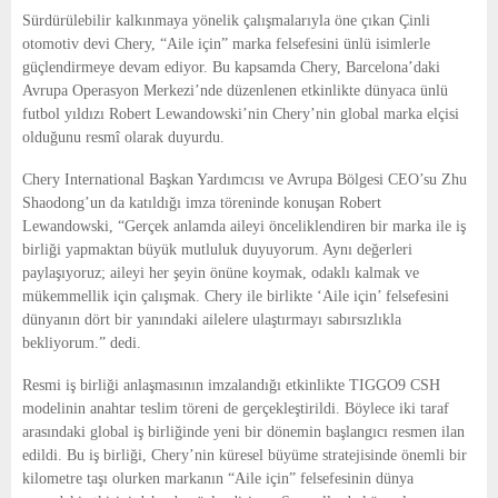
E
Sürdürülebilir kalkınmaya yönelik çalışmalarıyla öne çıkan Çinli
otomotiv devi Chery, “Aile için” marka felsefesini ünlü isimlerle
N
güçlendirmeye devam ediyor. Bu kapsamda Chery, Barcelona’daki
Avrupa Operasyon Merkezi’nde düzenlenen etkinlikte dünyaca ünlü
futbol yıldızı Robert Lewandowski’nin Chery’nin global marka elçisi
U
olduğunu resmî olarak duyurdu.
Chery International Başkan Yardımcısı ve Avrupa Bölgesi CEO’su Zhu
Shaodong’un da katıldığı imza töreninde konuşan Robert
Lewandowski, “Gerçek anlamda aileyi önceliklendiren bir marka ile iş
birliği yapmaktan büyük mutluluk duyuyorum. Aynı değerleri
paylaşıyoruz; aileyi her şeyin önüne koymak, odaklı kalmak ve
mükemmellik için çalışmak. Chery ile birlikte ‘Aile için’ felsefesini
dünyanın dört bir yanındaki ailelere ulaştırmayı sabırsızlıkla
bekliyorum.” dedi.
Resmi iş birliği anlaşmasının imzalandığı etkinlikte TIGGO9 CSH
modelinin anahtar teslim töreni de gerçekleştirildi. Böylece iki taraf
arasındaki global iş birliğinde yeni bir dönemin başlangıcı resmen ilan
edildi. Bu iş birliği, Chery’nin küresel büyüme stratejisinde önemli bir
kilometre taşı olurken markanın “Aile için” felsefesinin dünya