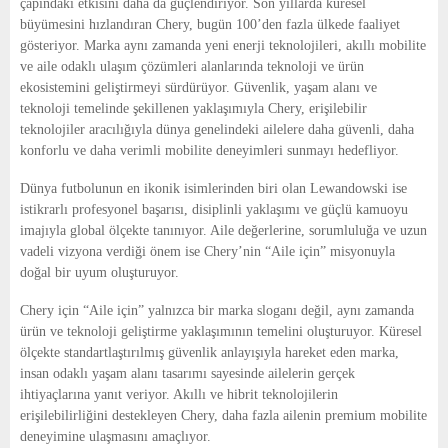
çapındaki etkisini daha da güçlendiriyor. Son yıllarda küresel
büyümesini hızlandıran Chery, bugün 100’den fazla ülkede faaliyet
gösteriyor. Marka aynı zamanda yeni enerji teknolojileri, akıllı mobilite
ve aile odaklı ulaşım çözümleri alanlarında teknoloji ve ürün
ekosistemini geliştirmeyi sürdürüyor. Güvenlik, yaşam alanı ve
teknoloji temelinde şekillenen yaklaşımıyla Chery, erişilebilir
teknolojiler aracılığıyla dünya genelindeki ailelere daha güvenli, daha
konforlu ve daha verimli mobilite deneyimleri sunmayı hedefliyor.
Dünya futbolunun en ikonik isimlerinden biri olan Lewandowski ise
istikrarlı profesyonel başarısı, disiplinli yaklaşımı ve güçlü kamuoyu
imajıyla global ölçekte tanınıyor. Aile değerlerine, sorumluluğa ve uzun
vadeli vizyona verdiği önem ise Chery’nin “Aile için” misyonuyla
doğal bir uyum oluşturuyor.
Chery için “Aile için” yalnızca bir marka sloganı değil, aynı zamanda
ürün ve teknoloji geliştirme yaklaşımının temelini oluşturuyor. Küresel
ölçekte standartlaştırılmış güvenlik anlayışıyla hareket eden marka,
insan odaklı yaşam alanı tasarımı sayesinde ailelerin gerçek
ihtiyaçlarına yanıt veriyor. Akıllı ve hibrit teknolojilerin
erişilebilirliğini destekleyen Chery, daha fazla ailenin premium mobilite
deneyimine ulaşmasını amaçlıyor.