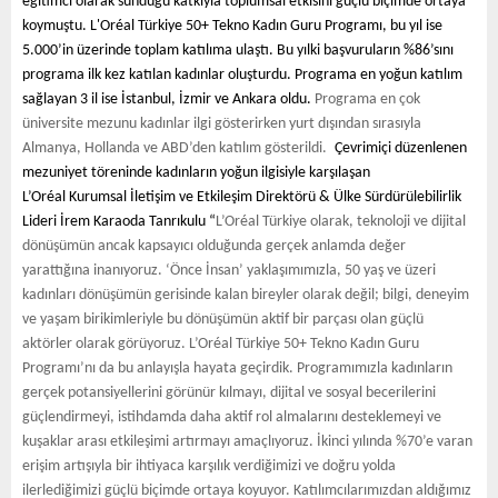
eğitimci olarak sunduğu katkıyla toplumsal etkisini güçlü biçimde ortaya
koymuştu. L'Oréal Türkiye 50+ Tekno Kadın Guru Programı, bu yıl ise
5.000’in üzerinde toplam katılıma ulaştı. Bu yılki başvuruların %86’sını
programa ilk kez katılan kadınlar oluşturdu.
Programa en yoğun katılım
sağlayan 3 il ise İstanbul, İzmir ve Ankara oldu.
Programa en çok
üniversite mezunu kadınlar ilgi gösterirken yurt dışından sırasıyla
Almanya, Hollanda ve ABD’den katılım gösterildi.
Çevrimiçi düzenlenen
mezuniyet töreninde kadınların yoğun ilgisiyle karşılaşan
L’Oréal Kurumsal İletişim ve Etkileşim Direktörü & Ülke Sürdürülebilirlik
Lideri İrem Karaoda Tanrıkulu
“
L’Oréal Türkiye olarak, teknoloji ve dijital
dönüşümün ancak kapsayıcı olduğunda gerçek anlamda değer
yarattığına inanıyoruz. ‘Önce İnsan’ yaklaşımımızla, 50 yaş ve üzeri
kadınları dönüşümün gerisinde kalan bireyler olarak değil; bilgi, deneyim
ve yaşam birikimleriyle bu dönüşümün aktif bir parçası olan güçlü
aktörler olarak görüyoruz. L’Oréal Türkiye 50+ Tekno Kadın Guru
Programı’nı da bu anlayışla hayata geçirdik. Programımızla kadınların
gerçek potansiyellerini görünür kılmayı, dijital ve sosyal becerilerini
güçlendirmeyi, istihdamda daha aktif rol almalarını desteklemeyi ve
kuşaklar arası etkileşimi artırmayı amaçlıyoruz. İkinci yılında %70’e varan
erişim artışıyla bir ihtiyaca karşılık verdiğimizi ve doğru yolda
ilerlediğimizi güçlü biçimde ortaya koyuyor. Katılımcılarımızdan aldığımız