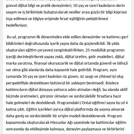
güncel dijital bilgi ve pratik deneyimleri, 50 yaş ve üzeri kadınların derin
yaşam ve iş birikimiyle buluşturularak nesiller arası güçlü bir bilgi köprüsü
inşa edilmesi ve bilgiye erişimde fırsat eşitliğinin pekiştirilmesi
hedefleniyor.
Bu yıl, programın ilk döneminden elde edilen deneyimler ve katılımcı geri
bildirimleri doğrultusunda içerik yapısı daha da güçlendirildi. İlk yılda
oluşturulan eğitim çerçevesi zenginleştirilirken, 25 modüllük programın
içeriği derinleştirilerek yapay zekâ, dijital üretim, gelir modelleri, dijital
marka yaratma, finansal okuryazarlık ve dijital ortamda güvenli ve bilinçli
var olma gibi alanlarda daha kapsamlı hale getirildi. Program, aynı
zamanda 50 yaş ve üzeri kadınları öz güven, öz saygı ve zihinsel iyi oluş
perspektifiyle destekleyen bütüncül bir yaklaşım benimsedi. Böylece
katılımcıların dijital dünyaya yalnızca adım atmaları değil, bu alanda aktif
biçimde üretmeleri, görünür olmaları ve sürdürülebilir fırsatlara hazır
hale gelmeleri de desteklendi. Programdaki L’Oréal eğitimci sayısı bu yıl 4
katına çıktı. Eğitim içerikleri ayrıca dijital platformda da yayına alınarak
daha geniş ve sürdürülebilir bir erişim modeli desteklenecek. Program
kapsamında oluşturulacak Mezunlar Ağı sayesinde ise katılımcılar eğitim
sonrasında da etkileşimde kalmaya, deneyim paylaşmaya ve birbirlerini