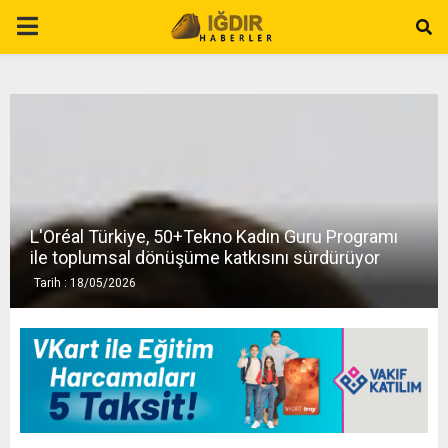
P
R
I
M
L'Oréal Türkiye, 50+Tekno Kadın Guru Programı
A
ile toplumsal dönüşüme katkısını sürdürüyor
Tarih : 18/05/2026
R
Y
M