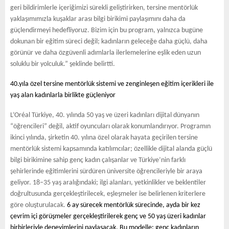
geri bildirimlerle içeriğimizi sürekli geliştirirken, tersine mentörlük
yaklaşımımızla kuşaklar arası bilgi birikimi paylaşımını daha da
güçlendirmeyi hedefliyoruz. Bizim için bu program, yalnızca bugüne
dokunan bir eğitim süreci değil; kadınların geleceğe daha güçlü, daha
görünür ve daha özgüvenli adımlarla ilerlemelerine eşlik eden uzun
soluklu bir yolculuk.” şeklinde belirtti.
40.yıla özel tersine mentörlük sistemi ve zenginleşen eğitim içerikleri ile
yaş alan kadınlarla birlikte güçleniyor
L’Oréal Türkiye, 40. yılında 50 yaş ve üzeri kadınları dijital dünyanın
“öğrencileri” değil, aktif oyuncuları olarak konumlandırıyor. Programın
ikinci yılında, şirketin 40. yılına özel olarak hayata geçirilen tersine
mentörlük sistemi kapsamında katılımcılar; özellikle dijital alanda güçlü
bilgi birikimine sahip genç kadın çalışanlar ve Türkiye’nin farklı
şehirlerinde eğitimlerini sürdüren üniversite öğrencileriyle bir araya
geliyor. 18–35 yaş aralığındaki; ilgi alanları, yetkinlikler ve beklentiler
doğrultusunda gerçekleştirilecek, eşleşmeler ise belirlenen kriterlere
göre oluşturulacak.
6 ay sürecek mentörlük sürecinde, ayda bir kez
çevrim içi görüşmeler gerçekleştirilerek genç ve 50 yaş üzeri kadınlar
birbirleriyle deneyimlerini paylaşacak. Bu modelle; genç kadınların