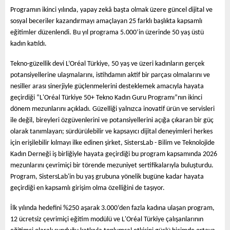
E
Programın
ikinci yılında, yapay zekâ başta olmak üzere güncel dijital ve
sosyal beceriler kazandırmayı amaçlayan 25 farklı başlıkta kapsamlı
N
eğitimler düzenlendi. Bu yıl programa 5.000’in üzerinde 50 yaş üstü
kadın katıldı.
U
Tekno-güzellik devi L’Oréal Türkiye, 50 yaş ve üzeri kadınların gerçek
potansiyellerine ulaşmalarını, istihdamın aktif bir parçası olmalarını ve
nesiller arası sinerjiyle güçlenmelerini desteklemek amacıyla hayata
geçirdiği “L'Oréal Türkiye 50+ Tekno Kadın Guru Programı”nın ikinci
dönem mezunlarını açıkladı. Güzelliği yalnızca inovatif ürün ve servisleri
ile değil, bireyleri özgüvenlerini ve potansiyellerini açığa çıkaran bir güç
olarak tanımlayan; sürdürülebilir ve kapsayıcı dijital deneyimleri herkes
için erişilebilir kılmayı ilke edinen şirket, SistersLab - Bilim ve Teknolojide
Kadın Derneği iş birliğiyle hayata geçirdiği bu program kapsamında 2026
mezunlarını çevrimiçi bir törende mezuniyet sertifikalarıyla buluşturdu.
Program, SistersLab'in bu yaş grubuna yönelik bugüne kadar hayata
geçirdiği en kapsamlı girişim olma özelliğini de taşıyor.
İlk yılında hedefini %250 aşarak 3.000’den fazla kadına ulaşan program,
12 ücretsiz çevrimiçi eğitim modülü ve L'Oréal Türkiye çalışanlarının