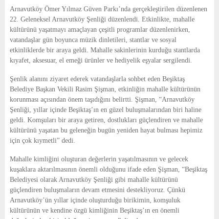
E
Arnavutköy Ömer Yılmaz Güven Parkı’nda gerçekleştirilen düzenlenen
22. Geleneksel Arnavutköy Şenliği düzenlendi. Etkinlikte, mahalle
N
kültürünü yaşatmayı amaçlayan çeşitli programlar düzenlenirken,
vatandaşlar gün boyunca müzik dinletileri, stantlar ve sosyal
etkinliklerde bir araya geldi. Mahalle sakinlerinin kurduğu stantlarda
U
kıyafet, aksesuar, el emeği ürünler ve hediyelik eşyalar sergilendi.
Şenlik alanını ziyaret ederek vatandaşlarla sohbet eden Beşiktaş
Belediye Başkan Vekili Rasim Şişman, etkinliğin mahalle kültürünün
korunması açısından önem taşıdığını belirtti. Şişman, “Arnavutköy
Şenliği, yıllar içinde Beşiktaş’ın en güzel buluşmalarından biri haline
geldi. Komşuları bir araya getiren, dostlukları güçlendiren ve mahalle
kültürünü yaşatan bu geleneğin bugün yeniden hayat bulması hepimiz
için çok kıymetli” dedi.
Mahalle kimliğini oluşturan değerlerin yaşatılmasının ve gelecek
kuşaklara aktarılmasının önemli olduğunu ifade eden Şişman, “Beşiktaş
Belediyesi olarak Arnavutköy Şenliği gibi mahalle kültürünü
güçlendiren buluşmaların devam etmesini destekliyoruz. Çünkü
Arnavutköy’ün yıllar içinde oluşturduğu birikimin, komşuluk
kültürünün ve kendine özgü kimliğinin Beşiktaş’ın en önemli