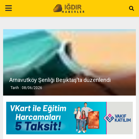
P
R
I
M
A
Arnavutköy Şenliği Beşiktaş’ta düzenlendi
Tarih : 08/06/2026
R
Y
M