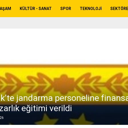
YAŞAM
KÜLTÜR - SANAT
SPOR
TEKNOLOJI
SEKTÖR
k’te jandarma personeline finans
arlık eğitimi verildi
026