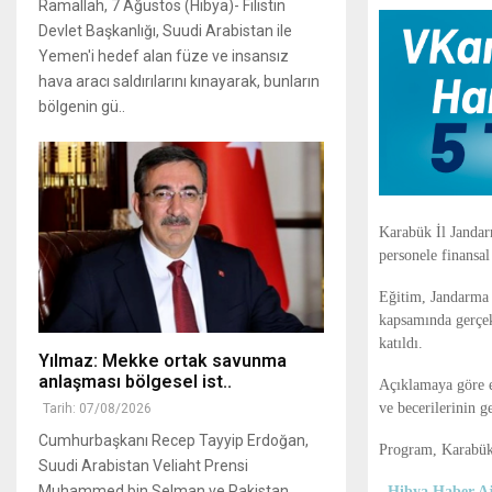
Ramallah, 7 Ağustos (Hibya)- Filistin
Devlet Başkanlığı, Suudi Arabistan ile
Yemen'i hedef alan füze ve insansız
hava aracı saldırılarını kınayarak, bunların
bölgenin gü..
Karabük İl Janda
personele finansal
Eğitim, Jandarma 
kapsamında gerçek
katıldı.
Yılmaz: Mekke ortak savunma
anlaşması bölgesel ist..
Açıklamaya göre eğ
ve becerilerinin g
Tarih: 07/08/2026
Cumhurbaşkanı Recep Tayyip Erdoğan,
Program, Karabük’
Suudi Arabistan Veliaht Prensi
Muhammed bin Selman ve Pakistan
Hibya Haber Aj