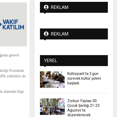
REKLAM
REKLAM
ında görevli
YEREL
irliği Protokolü
Kültürpark'ta 3 gün
PK yetkilileri de
sürecek kültür şöleni
başladı
ık alanında bilgi
Zorkun Yaylası 30.
Çocuk Şenliği 21-23
Ağustos'ta
düzenlenecek