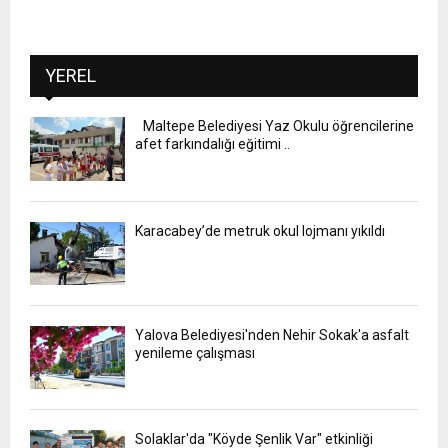
YEREL
Maltepe Belediyesi Yaz Okulu öğrencilerine
afet farkındalığı eğitimi ..
Karacabey’de metruk okul lojmanı yıkıldı
Yalova Belediyesi'nden Nehir Sokak'a asfalt
yenileme çalışması
Solaklar'da "Köyde Şenlik Var" etkinliği