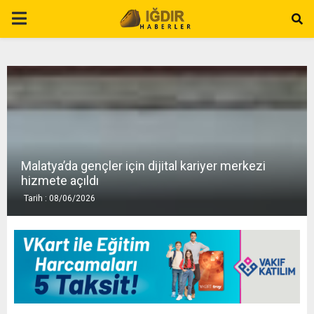
P
R
I
M
Malatya’da gençler için dijital kariyer merkezi
A
hizmete açıldı
Tarih : 08/06/2026
R
Y
M