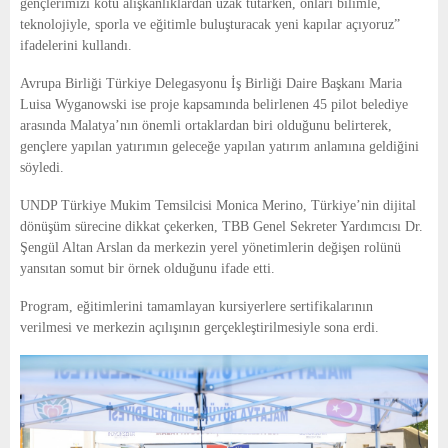
gençlerimizi kötü alışkanlıklardan uzak tutarken, onları bilimle,
teknolojiyle, sporla ve eğitimle buluşturacak yeni kapılar açıyoruz”
ifadelerini kullandı.
Avrupa Birliği Türkiye Delegasyonu İş Birliği Daire Başkanı Maria
Luisa Wyganowski ise proje kapsamında belirlenen 45 pilot belediye
arasında Malatya’nın önemli ortaklardan biri olduğunu belirterek,
gençlere yapılan yatırımın geleceğe yapılan yatırım anlamına geldiğini
söyledi.
UNDP Türkiye Mukim Temsilcisi Monica Merino, Türkiye’nin dijital
dönüşüm sürecine dikkat çekerken, TBB Genel Sekreter Yardımcısı Dr.
Şengül Altan Arslan da merkezin yerel yönetimlerin değişen rolünü
yansıtan somut bir örnek olduğunu ifade etti.
Program, eğitimlerini tamamlayan kursiyerlere sertifikalarının
verilmesi ve merkezin açılışının gerçekleştirilmesiyle sona erdi.