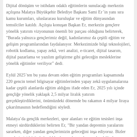
E
Dijital dönüşüm ve istihdam odaklı eğitimlerin sunulacağı merkezin
açılışına Malatya Büyükşehir Belediye Başkanı Sami Er’in yanı sıra
N
kamu kurumları, uluslararası kuruluşlar ve eğitim dünyasından
temsilciler katıldı. Açılışta konuşan Başkan Er, merkezin gençlere
yönelik yatırım vizyonunun önemli bir parçası olduğunu belirterek,
U
“Burada yalnızca gençlerimiz değil, kadınlarımız da çeşitli eğitim ve
gelişim programlarından faydalanıyor. Merkezimizde bilgi teknolojileri,
robotik kodlama, yapay zekâ, veri analizi, e-ticaret, dijital tasarım,
dijital pazarlama ve yazılım geliştirme gibi geleceğin mesleklerine
yönelik eğitimler veriliyor” dedi.
Eylül 2025’ten bu yana devam eden eğitim programları kapsamında
220 gencin temel bilgisayar eğitimlerinden yapay zekâ uygulamalarına
kadar çeşitli alanlarda eğitim aldığını ifade eden Er, 2025 yılı içinde
gençliğe yönelik yaklaşık 2,5 milyar liralık yatırım
gerçekleştirdiklerini, önümüzdeki dönemde bu rakamın 4 milyar liraya
çıkarılmasının hedeflendiğini söyledi.
Malatya’da gençlik merkezleri, spor alanları ve eğitim tesisleri inşa
etmeyi sürdürdüklerini belirten Er, “Bir yandan depremin yaralarını
sararken, diğer yandan gençlerimizin geleceğini inşa ediyoruz. Bizler