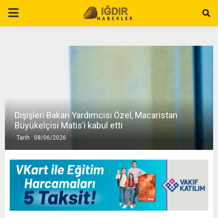
P
R
I
M
Dışişleri Bakan Yardımcısı Özel, Macaristan
A
Büyükelçisi Matis’i kabul etti
Tarih : 08/06/2026
R
Y
M