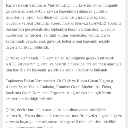
E
İçişleri Bakan Yardımcısı Mustafa Çiftçi, Türkiye’nin ev sahipliğinde
gerçekleştirilecek NATO Zirvesi kapsamında alınacak güvenlik
N
tedbirlerine ilişkin koordinasyon toplantısı yapıldığını açıkladı.
Güvenlik ve Acil Durumlar Koordinasyon Merkezi (GAMER) Toplantı
Salonu’nda gerçekleştirilen toplantıya bakan yardımcıları, güvenlik
U
bürokrasisi temsilcileri ve ilgili kurum yöneticileri katıldı. Zirve
kapsamında uygulanacak güvenlik tedbirlerinin kapsamlı şekilde
değerlendirildiği bildirildi.
Çiftçi açıklamasında, “Ülkemizin ev sahipliğinde gerçekleştirilecek
NATO Zirvesi’nin güvenli ve başarılı bir şekilde icra edilmesi amacıyla
tüm hazırlıkları kapsamlı şekilde ele aldık” ifadelerini kullandı.
Toplantıya Bakan Yardımcıları Ali Çelik ve Kübra Güran Yiğitbaşı,
Ankara Valisi Yakup Canbolat, Emniyet Genel Müdürü Ali Fidan,
Jandarma Genel Komutanı Orgeneral Ali Çardakcı ile ilgili birim
amirlerinin katıldığı belirtildi.
Çiftçi, devlet kurumları arasındaki koordinasyonun sürdüğünü
belirterek, “Kamu düzeninin korunması, misafir heyetlerin güvenliği ve
zirvenin başarıyla tamamlanması için gerekli tüm tedbirleri titizlikle
almaya devam edeceğiz” dedi.