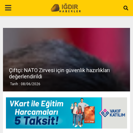
P
R
I
M
Çiftçi: NATO Zirvesi için güvenlik hazırlıkları
A
değerlendirildi
Tarih : 08/06/2026
R
Y
M